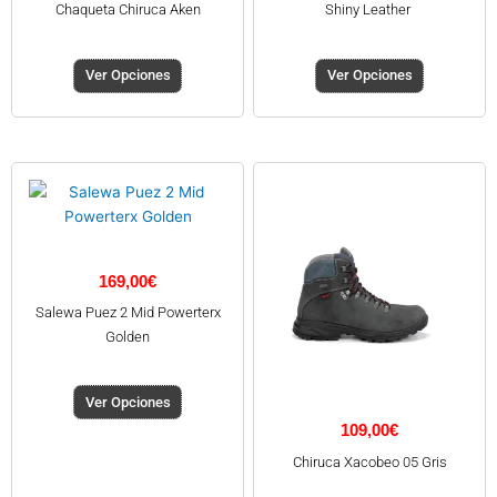
Chaqueta Chiruca Aken
Shiny Leather
página
página
de
de
producto
producto
Ver Opciones
Ver Opciones
Este
Este
producto
producto
tiene
tiene
múltiples
múltiples
variantes.
variantes.
169,00
€
Las
Las
Salewa Puez 2 Mid Powerterx
opciones
opciones
Golden
se
se
pueden
pueden
elegir
elegir
Ver Opciones
en
en
109,00
€
la
la
Chiruca Xacobeo 05 Gris
página
página
de
de