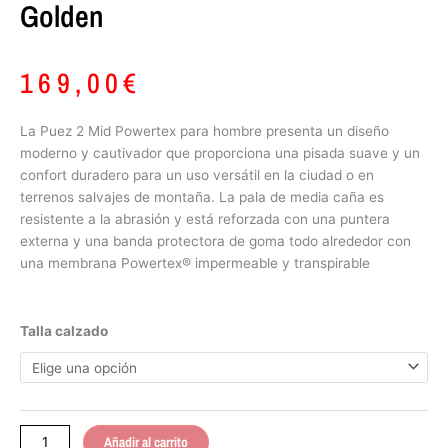
Golden
169,00
€
La Puez 2 Mid Powertex para hombre presenta un diseño
moderno y cautivador que proporciona una pisada suave y un
confort duradero para un uso versátil en la ciudad o en
terrenos salvajes de montaña. La pala de media caña es
resistente a la abrasión y está reforzada con una puntera
externa y una banda protectora de goma todo alrededor con
una membrana Powertex® impermeable y transpirable
Salewa
Talla calzado
Puez
2
Mid
Powerterx
Golden
Añadir al carrito