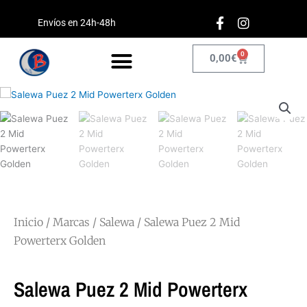
Ir
F
I
al
Envíos en 24h-48h
a
n
contenido
c
s
e
t
0
Carrito
0,00
€
b
a
o
g
o
r
k
a
-
m
f
Inicio
/
Marcas
/
Salewa
/ Salewa Puez 2 Mid
Powerterx Golden
Salewa Puez 2 Mid Powerterx