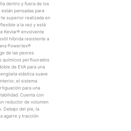
a dentro y fuera de los
X están pensadas para
rte superior realizada en
flexible a la vez y está
le Kevlar® envolvente
xtil híbrida resistente a
rana Powertex®
ge de las peores
os químicos perfluorados
doble de EVA para una
lengüeta elástica suave
interior, el sistema
ortiguación para una
abilidad. Cuenta con
y un reductor de volumen
. Debajo del pie, la
a agarre y tracción