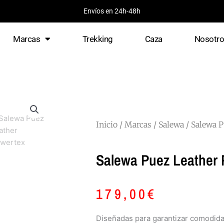
Envíos en 24h-48h
Marcas
Trekking
Caza
Nosotr
Inicio
/
Marcas
/
Salewa
/ Salewa 
Salewa Puez Leather 
179,00
€
Diseñadas para garantizar comodidad