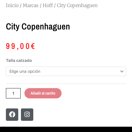
Inicio
/
Marcas
/
Hoff
/ City Copenhaguen
City Copenhaguen
99,00
€
City
Talla calzado
Copenhaguen
cantidad
Añadir al carrito
F
I
a
n
c
s
e
t