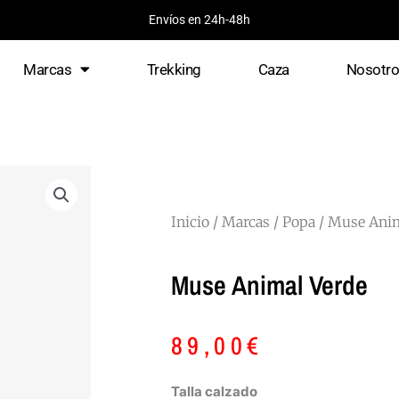
Envíos en 24h-48h
Marcas
Trekking
Caza
Nosotr
Inicio
/
Marcas
/
Popa
/ Muse Anim
Muse Animal Verde
89,00
€
Muse
Talla calzado