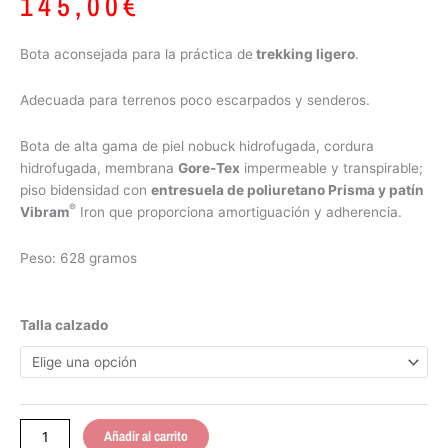
145,00
€
Bota aconsejada para la práctica de
trekking ligero
.
Adecuada para terrenos poco escarpados y senderos.
Bota de alta gama de piel nobuck hidrofugada, cordura
hidrofugada, membrana
Gore-Tex
impermeable y transpirable;
piso bidensidad con
entresuela de poliuretano Prisma y patín
®
Vibram
Iron que proporciona amortiguación y adherencia.
Peso: 628 gramos
Chiruca
Talla calzado
Taburiente
02
cantidad
Añadir al carrito