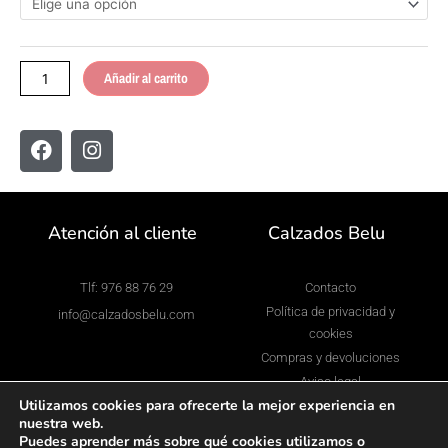
cantidad
Añadir al carrito
F
I
a
n
c
s
e
t
b
a
Atención al cliente
Calzados Belu
o
g
o
r
k
a
Tlf: 976 88 76 29
Contacto
m
Política de privacidad y
info@calzadosbelu.com
cookies
Compras y devoluciones
Aviso legal
Utilizamos cookies para ofrecerte la mejor experiencia en
nuestra web.
Puedes aprender más sobre qué cookies utilizamos o