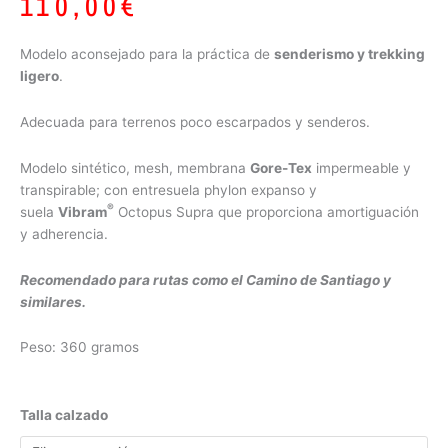
110,00
€
Modelo aconsejado para la práctica de
senderismo y trekking
ligero
.
Adecuada para terrenos poco escarpados y senderos.
Modelo sintético, mesh, membrana
Gore-Tex
impermeable y
transpirable; con entresuela phylon expanso y
®
suela
Vibram
Octopus Supra que proporciona amortiguación
y adherencia.
Recomendado para rutas como el Camino de Santiago y
similares.
Peso: 360 gramos
Sumatra
Talla calzado
21