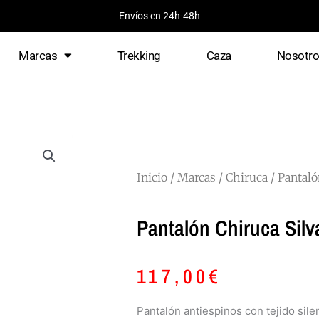
Envíos en 24h-48h
Marcas
Trekking
Caza
Nosotr
Inicio
/
Marcas
/
Chiruca
/ Pantaló
Pantalón Chiruca Sil
117,00
€
Pantalón antiespinos con tejido sile