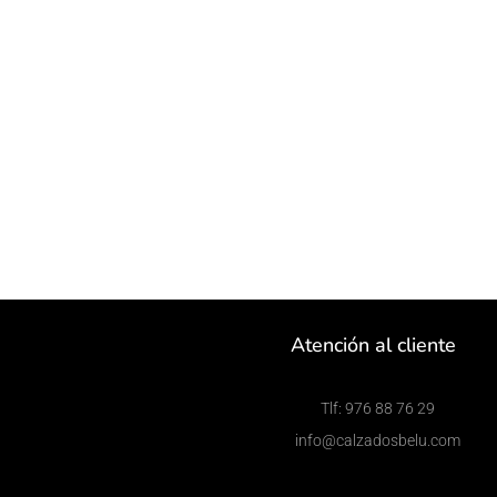
Atención al cliente
Tlf: 976 88 76 29
info@calzadosbelu.com