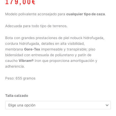
179,00
€
Modelo polivalente aconsejado para
cualquier tipo de caza
.
Adecuada para todo tipo de terrenos.
Bota con grandes prestaciones de piel nobuck hidrofugada,
cordura hidrofugada, detalles en alta visibilidad,
membrana
Gore-Tex
impermeable y transpirable; piso
bidensidad con entresuela de poliuretano y patín de
caucho
Vibram®
Iron que proporciona amortiguación y
adherencia.
Peso: 655 gramos
Chiruca
Talla calzado
Cedro
Hi
Vis