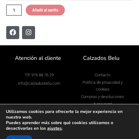
01
cantidad
Añadir al carrito
F
I
a
n
c
s
e
t
b
a
Atención al cliente
Calzados Belu
o
g
o
r
k
a
Tlf: 976 88 76 29
Contacto
m
Política de privacidad y
info@calzadosbelu.com
cookies
Compras y devoluciones
Aviso legal
Utilizamos cookies para ofrecerte la mejor experiencia en
nuestra web.
Puedes aprender más sobre qué cookies utilizamos o
desactivarlas en los
ajustes
.
Copyright © 2023 Calzados Belu